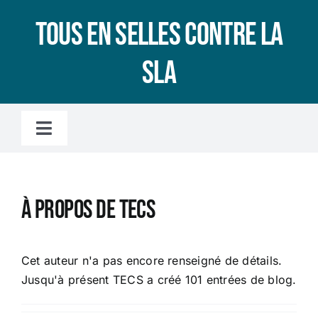
Passer
Tous en selles contre la
au
contenu
SLA
Toggle
Navigation
Accueil
À propos de
TECS
L’association
LA SLA, C’EST QUOI ?
Cet auteur n'a pas encore renseigné de détails.
Jusqu'à présent TECS a créé 101 entrées de blog.
Le microbiote intestinal, c’est quoi ?