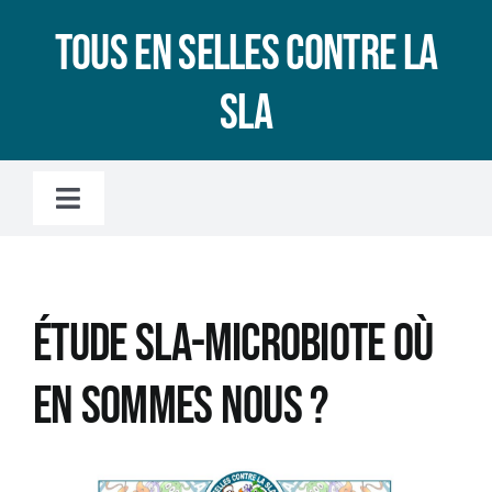
Passer
Tous en selles contre la
au
contenu
SLA
Toggle
Navigation
Accueil
Étude SLA-MICROBIOTE OÙ
L’association
EN SOMMES NOUS ?
LA SLA, C’EST QUOI ?
Le microbiote intestinal, c’est quoi ?