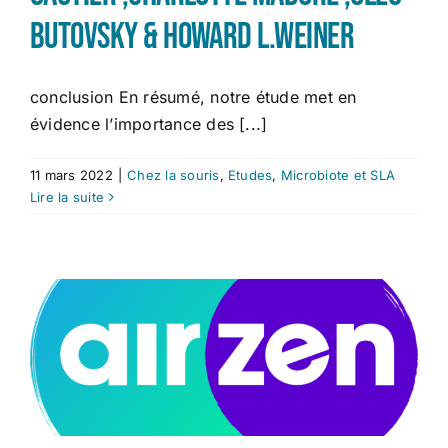
Butovsky & Howard L.Weiner
conclusion En résumé, notre étude met en
évidence l’importance des [...]
11 mars 2022
|
Chez la souris
,
Etudes
,
Microbiote et SLA
Lire la suite