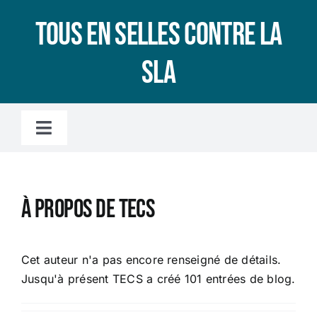
Passer
Tous en selles contre la
au
contenu
SLA
Toggle
Navigation
Accueil
À propos de
TECS
L’association
LA SLA, C’EST QUOI ?
Cet auteur n'a pas encore renseigné de détails.
Jusqu'à présent TECS a créé 101 entrées de blog.
Le microbiote intestinal, c’est quoi ?