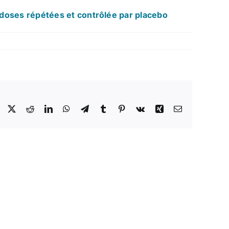
à doses répétées et contrôlée par placebo
Facebook
X
Reddit
LinkedIn
WhatsApp
Telegram
Tumblr
Pinterest
Vk
Xing
Email