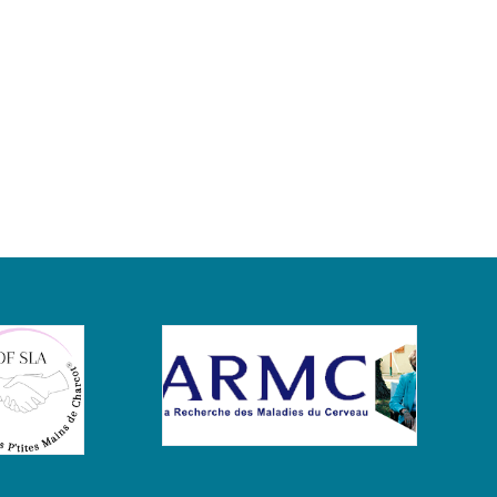
FMT
&
Alzheimer
–
Humain