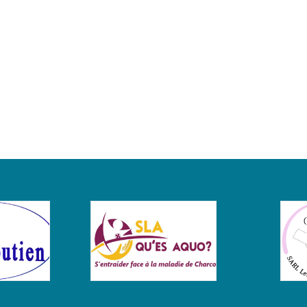
Eva
Yunsheng
L
Yang
Feldman