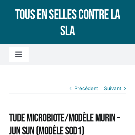
Passer
Tous en selles contre la
au
contenu
SLA
Toggle
Navigation
Accueil
Précédent
Suivant
L’association
LA SLA, C’EST QUOI ?
tude microbiote/Modèle murin –
Jun Sun (modèle SOD1)
Le microbiote intestinal, c’est quoi ?