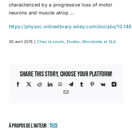
characterized by a progressive loss of motor
neurons and muscle atrop …
https://physoc.onlinelibrary.wiley.com/doi/abs/10.1
30 avril 2015
|
Chez la souris
,
Etudes
,
Microbiote et SLA
Share This Story, Choose Your Platform!
Facebook
X
Reddit
LinkedIn
WhatsApp
Telegram
Tumblr
Pinterest
Vk
Xing
Email
À propos de l'auteur :
TECS