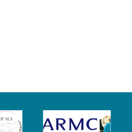
FMT
&
Alzheimer
–
Humain