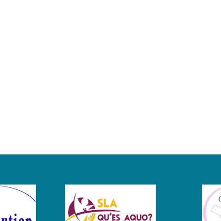
Eva
Yunsheng
L
Yang
Feldman