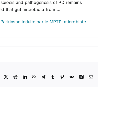
ysbiosis and pathogenesis of PD remains
ied that gut microbiota from …
e Parkinson induite par le MPTP: microbiote
Facebook
X
Reddit
LinkedIn
WhatsApp
Telegram
Tumblr
Pinterest
Vk
Xing
Email