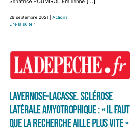
Sénatrice POUMIROL Émilienne [...]
28 septembre 2021
|
Actions
Lire la suite
Lavernose-Lacasse. Sclérose
latérale amyotrophique : « Il faut
que la recherche aille plus vite »