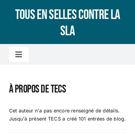
Passer
Tous en selles contre la
au
contenu
SLA
Toggle
Navigation
Accueil
À propos de
TECS
L’association
LA SLA, C’EST QUOI ?
Cet auteur n'a pas encore renseigné de détails.
Jusqu'à présent TECS a créé 101 entrées de blog.
Le microbiote intestinal, c’est quoi ?