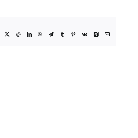
Facebook
X
Reddit
LinkedIn
WhatsApp
Telegram
Tumblr
Pinterest
Vk
Xing
Email