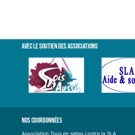
maladie
de
Charcot
à
titre
compassionnel
Avec le soutien des associations
Nos coordonnées
Association Tous en selles contre la SLA