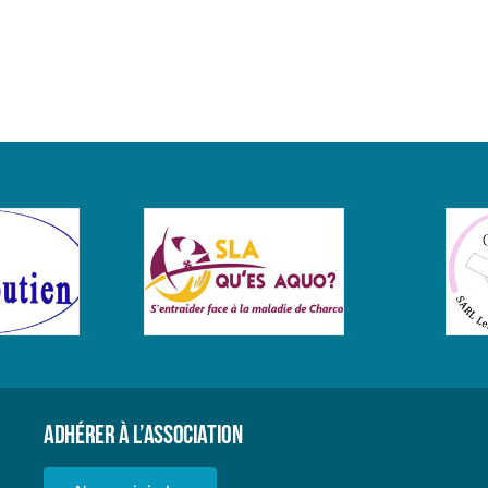
Doré
du
31
mars
2021
Adhérer à l’Association