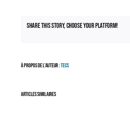
Share This Story, Choose Your Platform!
À propos de l'auteur :
TECS
Sénat
Articles similaires
:
Traitement
de
la