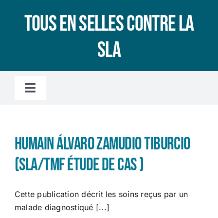
Passer
Tous en selles contre la
au
contenu
SLA
Toggle
Navigation
Accueil
Humain Álvaro Zamudio Tiburcio
L’association
(SLA/TMF étude de cas )
LA SLA, C’EST QUOI ?
Cette publication décrit les soins reçus par un
malade diagnostiqué [...]
Le microbiote intestinal, c’est quoi ?