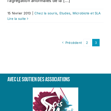
l’agrégation anormales de la [...]
15 février 2013
|
Chez la souris
,
Etudes
,
Microbiote et SLA
Lire la suite
Précédent
2
3
Avec le soutien des associations