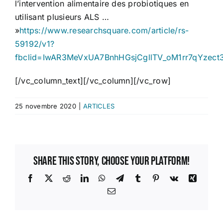
l’intervention alimentaire des probiotiques en
utilisant plusieurs ALS …
»
https://www.researchsquare.com/article/rs-
59192/v1?
fbclid=IwAR3MeVxUA7BnhHGsjCgllTV_oM1rr7qYzect3
[/vc_column_text][/vc_column][/vc_row]
25 novembre 2020
|
ARTICLES
Share This Story, Choose Your Platform!
Facebook
X
Reddit
LinkedIn
WhatsApp
Telegram
Tumblr
Pinterest
Vk
Xing
Email