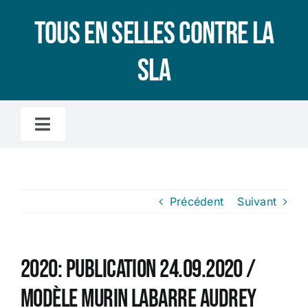
Passer
Tous en selles contre la
au
contenu
SLA
Toggle
Navigation
Accueil
Précédent
Suivant
L’association
LA SLA, C’EST QUOI ?
2020: Publication 24.09.2020 /
Modèle Murin Labarre Audrey
Le microbiote intestinal, c’est quoi ?