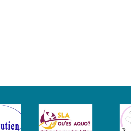
2020:
2015:
Publicat
Publication
18.11.2
14.05.2015
/
/
Humain
Murin
Neals
et
Bedlack
Humain
Richard