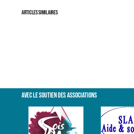
Articles similaires
01/21
Résumé
études
microbiote
murin/humain
et
SLA
Avec le soutien des associations