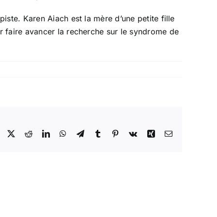
ste. Karen Aiach est la mère d’une petite fille
r faire avancer la recherche sur le syndrome de
Facebook
X
Reddit
LinkedIn
WhatsApp
Telegram
Tumblr
Pinterest
Vk
Xing
Email