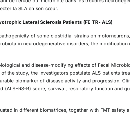
ssant de l’étude du microbiote dans les troubles neurodégé
ffecter la SLA en son cœur.
otrophic Lateral Sclerosis Patients (FE TR- ALS)
pathogenicity of some clostridial strains on motorneurons,
robiota in neurodegenerative disorders, the modification of
 biological and disease-modifying effects of Fecal Microbi
of the study, the investigators postulate ALS patients tr
urable biomarker of disease activity and progression. Cl
(ALSFRS-R) score, survival, respiratory function and qual
uated in different biomatrices, together with FMT safety an
1