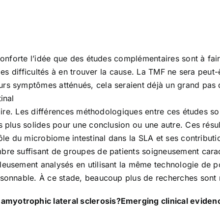
conforte l’idée que des études complémentaires sont à faire 
les difficultés à en trouver la cause. La TMF ne sera peut-
rs symptômes atténués, cela seraient déjà un grand pas d
inal
ntraire. Les différences méthodologiques entre ces études 
s plus solides pour une conclusion ou une autre. Ces résul
rôle du microbiome intestinal dans la SLA et ses contribut
bre suffisant de groupes de patients soigneusement carac
leusement analysés en utilisant la même technologie de po
aisonnable. À ce stade, beaucoup plus de recherches sont
amyotrophic lateral sclerosis?Emerging clinical eviden