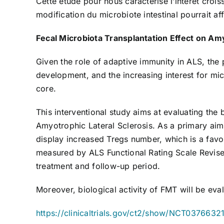
Cette étude pour nous caractérise l’intérêt croi
modification du microbiote intestinal pourrait a
Fecal Microbiota Transplantation Effect on Amy
Given the role of adaptive immunity in ALS, the 
development, and the increasing interest for mic
core.
This interventional study aims at evaluating the
Amyotrophic Lateral Sclerosis. As a primary aim 
display increased Tregs number, which is a favo
measured by ALS Functional Rating Scale Revised 
treatment and follow-up period.
Moreover, biological activity of FMT will be eval
https://clinicaltrials.gov/ct2/show/NCT0376632