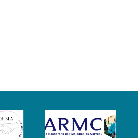
2020:
ion
Publication
020
02.11.2020
/
Humain
Kjetil
Bjornevik